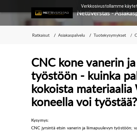
Verkkosivustollamme käytetä
Ratkaisut
Asiakaspalvelu
Tuotekysymykset
C
CNC kone vanerin ja
työstöön - kuinka pa
kokoista materiaali
koneella voi työstää?
Kysymys:
CNC jyrsintä etsin vanerin ja liimapuulevyn työstöön; v