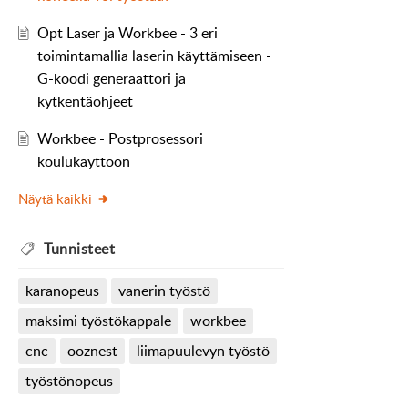
Opt Laser ja Workbee - 3 eri
toimintamallia laserin käyttämiseen -
G-koodi generaattori ja
kytkentäohjeet
Workbee - Postprosessori
koulukäyttöön
Näytä kaikki
Tunnisteet
karanopeus
vanerin työstö
maksimi työstökappale
workbee
cnc
ooznest
liimapuulevyn työstö
työstönopeus