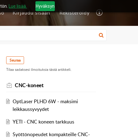
ytön.
Lue lisää.
Hyväksyn
sö
Kirjaudu sisään
Rekisteröidy
Seuraa
Tilaa sadaksesi ilmoituksia tästä artikkeli.
CNC-koneet
OptLaser PLHD 6W - maksimi
leikkaussyvyydet
YETI - CNC koneen tarkkuus
Syöttönopeudet kompakteille CNC-