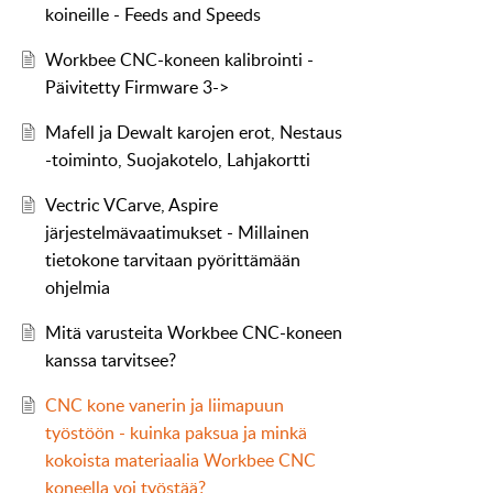
koineille - Feeds and Speeds
Workbee CNC-koneen kalibrointi -
Päivitetty Firmware 3->
Mafell ja Dewalt karojen erot, Nestaus
-toiminto, Suojakotelo, Lahjakortti
Vectric VCarve, Aspire
järjestelmävaatimukset - Millainen
tietokone tarvitaan pyörittämään
ohjelmia
Mitä varusteita Workbee CNC-koneen
kanssa tarvitsee?
CNC kone vanerin ja liimapuun
työstöön - kuinka paksua ja minkä
kokoista materiaalia Workbee CNC
koneella voi työstää?