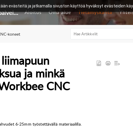
än evästeitä ja jatkamalla sivuston käyttöä hyväksyt evästeiden kä
Nettiverstas - Asiakaspalvelukeskus
Aloitus
Oma alue
Tietämyskanta
Yhtei
NC-koneet
 liimapuun
ksua ja minkä
a Workbee CNC
ahvudet 6-25mm työstettävällä materiaalilla.