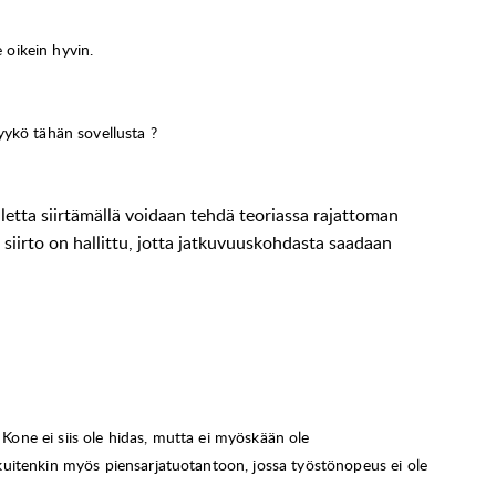
oikein hyvin.
yykö tähän sovellusta ?
etta siirtämällä voidaan tehdä teoriassa rajattoman
ä siirto on hallittu, jotta jatkuvuuskohdasta saadaan
one ei siis ole hidas, mutta ei myöskään ole
uitenkin myös piensarjatuotantoon, jossa työstönopeus ei ole