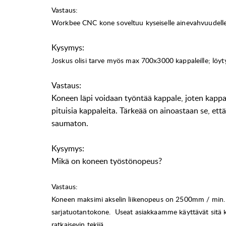
Vastaus:
Workbee CNC kone soveltuu kyseiselle ainevahvuudelle 
Kysymys:
Joskus olisi tarve myös max 700x3000 kappaleille; löyt
Vastaus:
Koneen läpi voidaan työntää kappale, joten kappal
pituisia kappaleita. Tärkeää on ainoastaan se, ett
saumaton.
Kysymys:
Mikä on koneen työstönopeus?
Vastaus:
Koneen maksimi akselin liikenopeus on 2500mm / min. K
sarjatuotantokone. Useat asiakkaamme käyttävät sitä k
ratkaisevin tekijä.