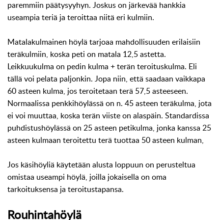
paremmiin päätysyyhyn. Joskus on järkevää hankkia
useampia teriä ja teroittaa niitä eri kulmiin.
Matalakulmainen höylä tarjoaa mahdollisuuden erilaisiin
teräkulmiin, koska peti on matala 12,5 astetta.
Leikkuukulma on pedin kulma + terän teroituskulma. Eli
tällä voi pelata paljonkin. Jopa niin, että saadaan vaikkapa
60 asteen kulma, jos teroitetaan terä 57,5 asteeseen.
Normaalissa penkkihöylässä on n. 45 asteen teräkulma, jota
ei voi muuttaa, koska terän viiste on alaspäin. Standardissa
puhdistushöylässä on 25 asteen petikulma, jonka kanssa 25
asteen kulmaan teroitettu terä tuottaa 50 asteen kulman,
Jos käsihöyliä käytetään alusta loppuun on perusteltua
omistaa useampi höylä, joilla jokaisella on oma
tarkoituksensa ja teroitustapansa.
Rouhintahöylä