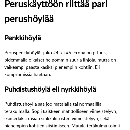
Peruskäyttöön riittää pari
perushöylää
Penkkihöylä
Peruspenkkihöylät joko #4 tai #5. Erona on pituus,
pidemmällä oikaiset helpommin suuria linjoja, mutta on
vaikeampi päästä käsiksi pienempiin kohtiin. Eli
kompromissia haetaan.
Puhdistushöylä eli nyrkkihöylä
Puhdistushöyliä saa joo matalalla tai normaalilla
teräkulmalla. Sopii kaikkeen mahdolliseen viimeistelyyn,
esimerkiksi rasian sinkkaliitosten viimeistelyyn, sekä
pienempien kohtien siistimiseen. Matala teräkulma toimii