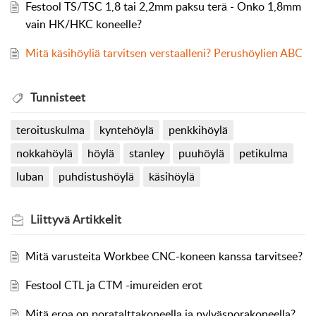
Festool TS/TSC 1,8 tai 2,2mm paksu terä - Onko 1,8mm
vain HK/HKC koneelle?
Mitä käsihöyliä tarvitsen verstaalleni? Perushöylien ABC
Tunnisteet
teroituskulma
kyntehöylä
penkkihöylä
nokkahöylä
höylä
stanley
puuhöylä
petikulma
luban
puhdistushöylä
käsihöylä
Liittyvä
Artikkelit
Mitä varusteita Workbee CNC-koneen kanssa tarvitsee?
Festool CTL ja CTM -imureiden erot
Mitä eroa on poratalttakoneella ja pylväsporakoneella?