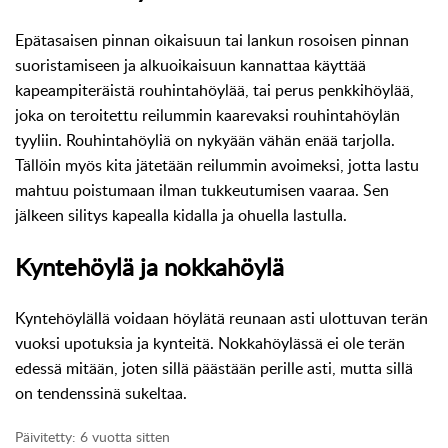
Epätasaisen pinnan oikaisuun tai lankun rosoisen pinnan
suoristamiseen ja alkuoikaisuun kannattaa käyttää
kapeampiteräistä rouhintahöylää, tai perus penkkihöylää,
joka on teroitettu reilummin kaarevaksi rouhintahöylän
tyyliin. Rouhintahöyliä on nykyään vähän enää tarjolla.
Tällöin myös kita jätetään reilummin avoimeksi, jotta lastu
mahtuu poistumaan ilman tukkeutumisen vaaraa. Sen
jälkeen silitys kapealla kidalla ja ohuella lastulla.
Kyntehöylä ja nokkahöylä
Kyntehöylällä voidaan höylätä reunaan asti ulottuvan terän
vuoksi upotuksia ja kynteitä. Nokkahöylässä ei ole terän
edessä mitään, joten sillä päästään perille asti, mutta sillä
on tendenssinä sukeltaa.
Päivitetty:
6 vuotta sitten