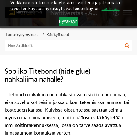
Verkkosivustollamme käytetään evästeitä ja jatkamalla
sivuston käyttöä hyväksyt evästeiden käytön.
Lue lisää.
Nettiverstas - Asiakaspalvelukeskus
Hyväksyn
Tuotekysymykset
Käsityökalut
Sopiiko Titebond (hide glue)
nahkaliima nahalle?
Titebond nahkaliima on nahkasta valmistettua puuliimaa,
eikä sovellu kohteisiin joissa ollaan tekemisissä lämmön tai
kosteuden kanssa. Kuivissa olosuhteissa saattaa toimia
myös nahan liimaamiseen, mutta pääosin sitä käytetään
mm. soitinrakennuksessa, jossa on tarve saada avattua
liimasaumoja korjauksia varten.