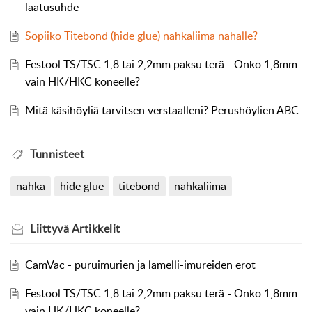
laatusuhde
Sopiiko Titebond (hide glue) nahkaliima nahalle?
Festool TS/TSC 1,8 tai 2,2mm paksu terä - Onko 1,8mm
vain HK/HKC koneelle?
Mitä käsihöyliä tarvitsen verstaalleni? Perushöylien ABC
Tunnisteet
nahka
hide glue
titebond
nahkaliima
Liittyvä
Artikkelit
CamVac - puruimurien ja lamelli-imureiden erot
Festool TS/TSC 1,8 tai 2,2mm paksu terä - Onko 1,8mm
vain HK/HKC koneelle?