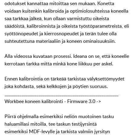
odotukset kannattaa mitoittaa sen mukaan. Konetta
voidaan kuitenkin kalibroida ja optimiolosuhteissa koneella
saa tarkkaa jälkeä, kun ollaan varmistuttu oikeista
säädöistä, kalibroinnista ja oikeista työstöparametreista, eli
syöttönopeudet ja kierrosnopeudet ja terän tulee olla
suhteutettuna materiaaliin ja koneen ominaisuuksiin.
Alla videossa kuvataan prosessi. Ideana on se, että koneelle
kerrotaan tarkka mitta minkä kone liikkuu per askel.
Ennen kalibrointia on tärkeää tarkistaa välyksettömyydet
joka kohdasta, sekä kelkkojen ja pöytien suoruus.
______________________________________________________
Workbee koneen kalibrointi - Firmware 3.0 ->
Piirrä ohjelmalla esimerkiksi neliön muotoinen tasku
haluamillasi mitoilla, tee taskun testijyrsintä
esimerkiksi MDF-levylle ja tarkista valmiin jyrsityn