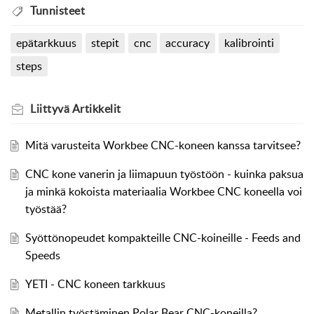
Tunnisteet
epätarkkuus
stepit
cnc
accuracy
kalibrointi
steps
Liittyvä
Artikkelit
Mitä varusteita Workbee CNC-koneen kanssa tarvitsee?
CNC kone vanerin ja liimapuun työstöön - kuinka paksua
ja minkä kokoista materiaalia Workbee CNC koneella voi
työstää?
Syöttönopeudet kompakteille CNC-koineille - Feeds and
Speeds
YETI - CNC koneen tarkkuus
Metallin työstäminen Polar Bear CNC-koneilla?