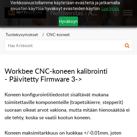
Verkkosivustollamme käytetään evästeitä ja jatkamalla
sivuston käyttöä hyväksyt evästeiden käytön.
Lue lisää.
Nettiverstas - Asiakaspalvelukeskus
Hyväksyn
Tuotekysymykset
CNC-koneet
Workbee CNC-koneen kalibrointi
- Päivitetty Firmware 3->
Koneen konfigurointitiedostot sisältävät mukana
toimitettaville komponenteille (trapetsikierre, stepperit)
suoraan oikeat arvot vakiona, mutta mitään hienosäätöä ei
ole tehty, koska se vaatii kootun koneen.
Koneen maksimitarkkuus on luokkaa +/-0,01mm, joten