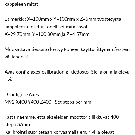
kappaleen mitat.
Esimerkki: X=100mm x Y=100mm x Z=5mm työstetystä
kappaleesta otetut todelliset mitat ovat
X=99,70mm, Y=100,30mm ja Z=4,57mm
Muokattava tiedosto löytyy koneen käyttöliittymän System
välilehdeltä
Avaa config-axes-calibration.g -tiedosto. Siellä on alla oleva
rivi:
; Configure Axes
M92 X400 Y400 Z400 ; Set steps per mm
Tästä näemme, että akseleiden moottorit liikkuvat 400
steppiä/mm.
Kalibrointi suoritetaan korvaamalla em. rivillä olevat