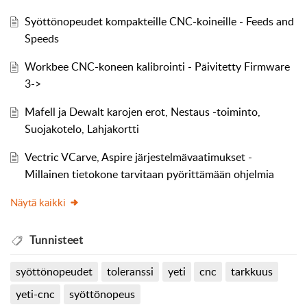
Syöttönopeudet kompakteille CNC-koineille - Feeds and
Speeds
Workbee CNC-koneen kalibrointi - Päivitetty Firmware
3->
Mafell ja Dewalt karojen erot, Nestaus -toiminto,
Suojakotelo, Lahjakortti
Vectric VCarve, Aspire järjestelmävaatimukset -
Millainen tietokone tarvitaan pyörittämään ohjelmia
Näytä kaikki
Tunnisteet
syöttönopeudet
toleranssi
yeti
cnc
tarkkuus
yeti-cnc
syöttönopeus