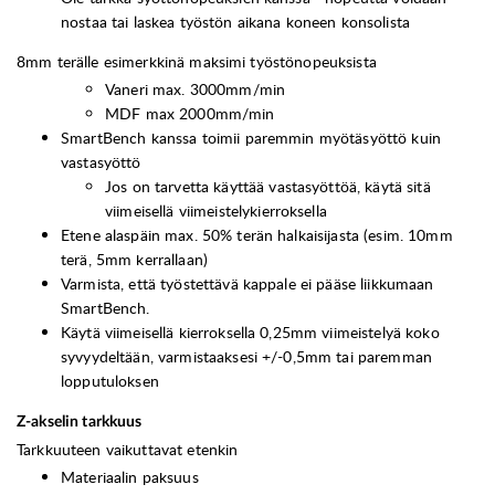
nostaa tai laskea työstön aikana koneen konsolista
8mm terälle esimerkkinä maksimi työstönopeuksista
Vaneri max. 3000mm/min
MDF max 2000mm/min
SmartBench kanssa toimii paremmin myötäsyöttö kuin
vastasyöttö
Jos on tarvetta käyttää vastasyöttöä, käytä sitä
viimeisellä viimeistelykierroksella
Etene alaspäin max. 50% terän halkaisijasta (esim. 10mm
terä, 5mm kerrallaan)
Varmista, että työstettävä kappale ei pääse liikkumaan
SmartBench.
Käytä viimeisellä kierroksella 0,25mm viimeistelyä koko
syvyydeltään, varmistaaksesi +/-0,5mm tai paremman
lopputuloksen
Z-akselin tarkkuus
Tarkkuuteen vaikuttavat etenkin
Materiaalin paksuus