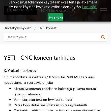
Verkkosivustollamme käytetään evästeitä ja jatkamalla
sivuston käyttöä hyväksyt evästeiden käytön.
Lue lisää.
Nettiverstas - Asiakaspalvelukeskus
Hyväksyn
Tuotekysymykset
CNC-koneet
YETI - CNC koneen tarkkuus
X/Y-akselin tarkkuus
On mahdollista saavuttaa +/-0.5mm tai PAREMPI tarkkuus
noudattamalla seuraavia ohjeita
Mittaa jyrsinterän todellinen halkaisija ja käytä mittaa
työstöohjelmassa
Varmista, että terä on hyvässä terässä
Paras lopputulos saavutetaan spiraalijyrsinterillä
Ole tarkka syöttönopeuksien kanssa - nopeutta voidaan